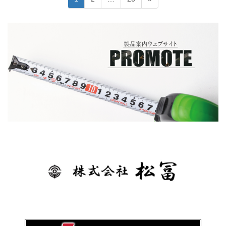
稿
定
定
定
ペ
ペ
ペ
の
ー
ー
ー
ペ
ジ
ジ
ジ
ー
ジ
送
り