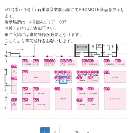
5/14(木)～16(土) 石川県産業展示館にてPROMOTE商品を展示し
ます。
展示場所は 4号館Aエリア 037
お近くの方はご参加下さい。
※ご入場には事前登録が必要となります。
こちら
より事前登録をお願いします。
投
固
固
固
1
2
…
20
»