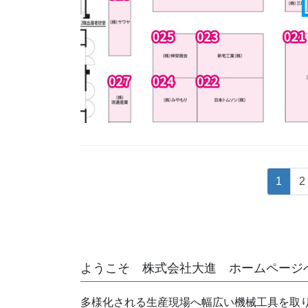
投
固
1
2
稿
定
ペ
の
ー
ペ
ジ
ー
ようこそ 株式会社大進 ホームページ
ジ
多様化される生産現場へ幅広い機械工具を取