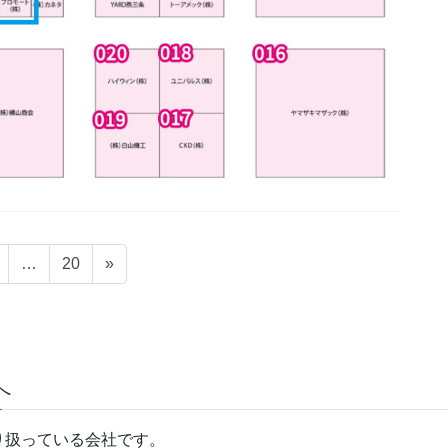
固
固
…
20
»
定
定
ペ
ペ
ー
ー
ジ
ジ
へ
り扱っている会社です。