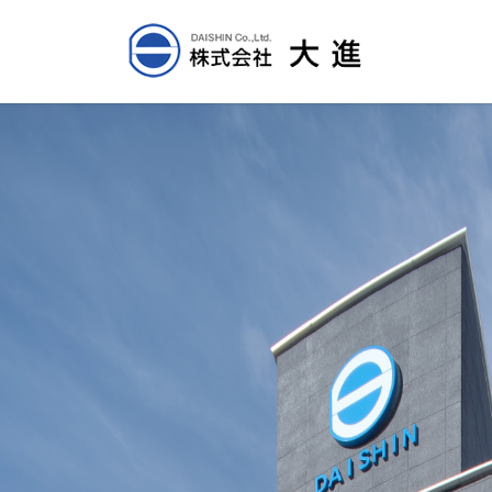
コ
ナ
ン
ビ
テ
ゲ
ン
ー
ツ
シ
へ
ョ
ス
ン
キ
に
ッ
移
プ
動