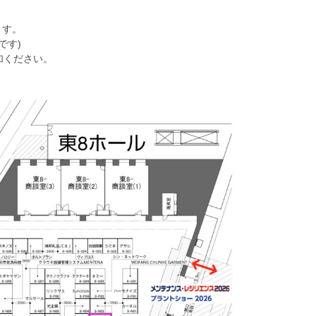
ます。
です)
加ください。