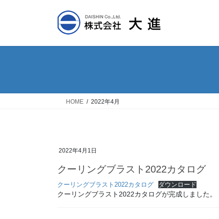
コ
ナ
ン
ビ
テ
ゲ
ン
ー
ツ
シ
へ
ョ
ス
ン
キ
に
ッ
移
HOME
2022年4月
プ
動
2022年4月1日
クーリングブラスト2022カタログ
クーリングブラスト2022カタログ
ダウンロード
クーリングブラスト2022カタログが完成しました。