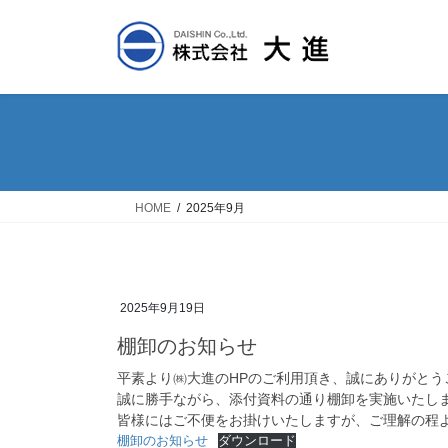
コ
ナ
ン
ビ
テ
ゲ
ン
ー
ツ
シ
へ
ョ
ス
ン
キ
に
ッ
移
HOME
2025年9月
プ
動
2025年9月19日
棚卸のお知らせ
平素より㈱大進のHPのご利用頂き、誠にありがとう
誠に勝手ながら、添付資料の通り棚卸を実施いたし
皆様にはご不便をお掛けいたしますが、ご理解の程
棚卸のお知らせ
ダウンロード